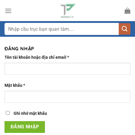
Bỏ
qua
nội
dung
Tìm
kiếm:
ĐĂNG NHẬP
Bắt
Tên tài khoản hoặc địa chỉ email
*
buộc
Bắt
Mật khẩu
*
buộc
Ghi nhớ mật khẩu
ĐĂNG NHẬP