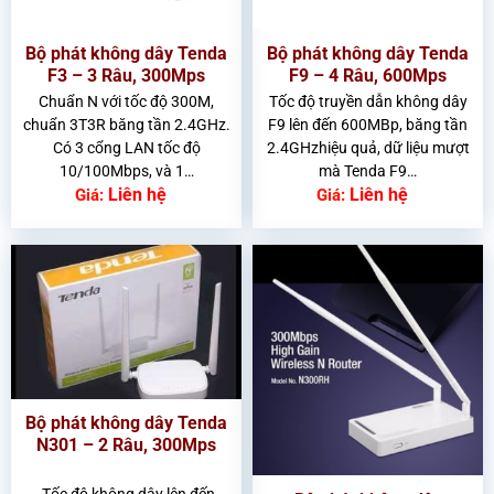
Bộ phát không dây Tenda
Bộ phát không dây Tenda
F3 – 3 Râu, 300Mps
F9 – 4 Râu, 600Mps
Chuẩn N với tốc độ 300M,
Tốc độ truyền dẫn không dây
chuẩn 3T3R băng tần 2.4GHz.
F9 lên đến 600MBp, băng tần
Có 3 cổng LAN tốc độ
2.4GHzhiệu quả, dữ liệu mượt
10/100Mbps, và 1…
mà Tenda F9…
Liên hệ
Liên hệ
Giá:
Giá:
Bộ phát không dây Tenda
N301 – 2 Râu, 300Mps
Tốc độ không dây lên đến