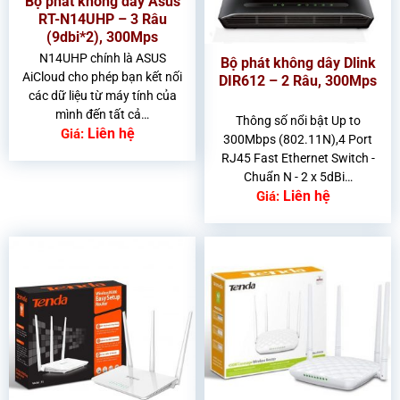
Bộ phát không dây Asus
RT-N14UHP – 3 Râu
(9dbi*2), 300Mps
N14UHP chính là ASUS
Bộ phát không dây Dlink
AiCloud cho phép bạn kết nối
DIR612 – 2 Râu, 300Mps
các dữ liệu từ máy tính của
mình đến tất cả…
Thông số nổi bật Up to
Liên hệ
Giá:
300Mbps (802.11N),4 Port
RJ45 Fast Ethernet Switch -
Chuẩn N - 2 x 5dBi…
Liên hệ
Giá: