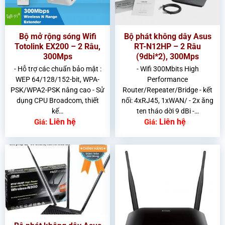
Bộ mở rộng sóng Wifi
Bộ phát không dây Asus
Totolink EX200 – 2 Râu,
RT-N12HP – 2 Râu
300Mps
(9dbi*2), 300Mps
- Hỗ trợ các chuẩn bảo mật :
- Wifi 300Mbits High
WEP 64/128/152-bit, WPA-
Performance
PSK/WPA2-PSK nâng cao - Sử
Router/Repeater/Bridge - kết
dụng CPU Broadcom, thiết
nối: 4xRJ45, 1xWAN/ - 2x ăng
kế…
ten tháo dời 9 dBi -…
Liên hệ
Liên hệ
Giá:
Giá: