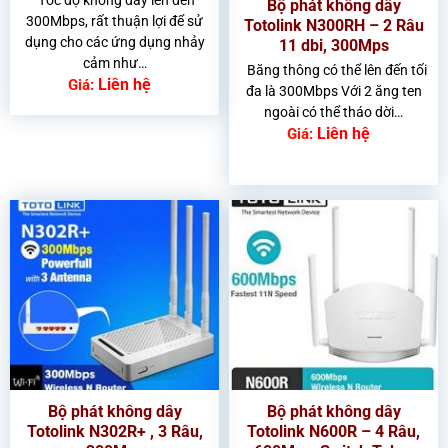
Bộ phát không dây
300Mbps, rất thuận lợi để sử
Totolink N300RH – 2 Râu
dụng cho các ứng dụng nhảy
11 dbi, 300Mps
cảm như…
Băng thông có thể lên đến tối
Liên hệ
Giá:
đa là 300Mbps Với 2 ăng ten
ngoài có thể tháo dời…
Liên hệ
Giá:
Bộ phát không dây
Bộ phát không dây
Totolink N302R+ , 3 Râu,
Totolink N600R – 4 Râu,