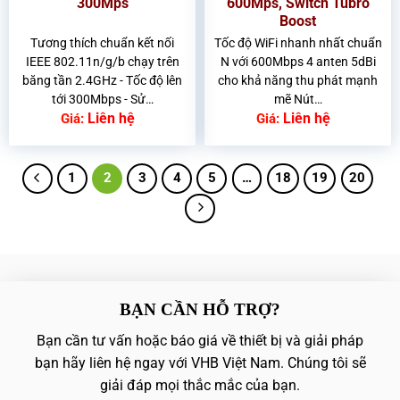
300Mps
600Mps, Switch Tubro
Boost
Tương thích chuẩn kết nối
Tốc độ WiFi nhanh nhất chuẩn
IEEE 802.11n/g/b chạy trên
N với 600Mbps 4 anten 5dBi
băng tần 2.4GHz - Tốc độ lên
cho khả năng thu phát mạnh
tới 300Mbps - Sử…
mẽ Nút…
Liên hệ
Liên hệ
Giá:
Giá:
1
2
3
4
5
…
18
19
20
BẠN CẦN HỖ TRỢ?
Bạn cần tư vấn hoặc báo giá về thiết bị và giải pháp
bạn hãy liên hệ ngay với VHB Việt Nam. Chúng tôi sẽ
giải đáp mọi thắc mắc của bạn.