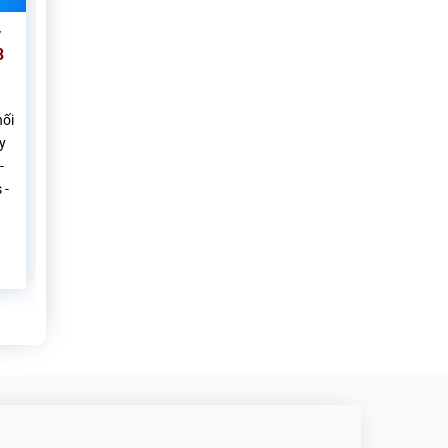
y
3
nối
y
-
 -