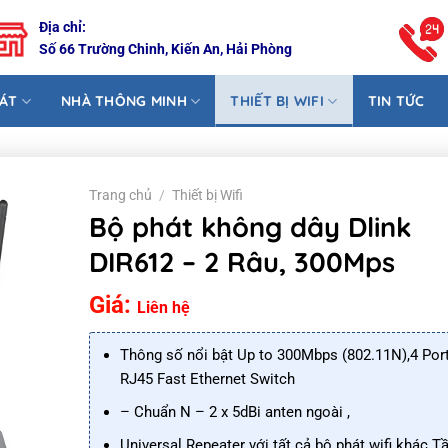
Địa chỉ:
Số 66 Trường Chinh, Kiến An, Hải Phòng
SÁT
NHÀ THÔNG MINH
THIẾT BỊ WIFI
TIN TỨC
Trang chủ
/
Thiết bị Wifi
Bộ phát không dây Dlink
DIR612 – 2 Râu, 300Mps
Giá:
Liên hệ
Thông số nổi bật Up to 300Mbps (802.11N),4 Por
RJ45 Fast Ethernet Switch
– Chuẩn N – 2 x 5dBi anten ngoài ,
Universal Repeater với tất cả bộ phát wifi khác T