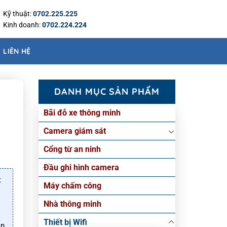
Kỹ thuật:
0702.225.225
Kinh doanh:
0702.224.224
LIÊN HỆ
DANH MỤC SẢN PHẨM
Bãi đỗ xe thông minh
Camera giám sát
Cổng từ an ninh
Đầu ghi hình camera
t
Máy chấm công
Nhà thông minh
Thiết bị Wifi
ần