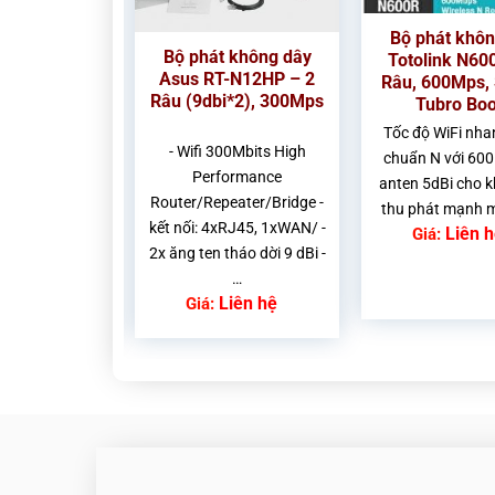
Bộ phát khôn
 không dây
Bộ phát không dây
Totolink N60
 N9, 300Mps
Asus RT-N12HP – 2
Râu, 600Mps, 
 trần
Râu (9dbi*2), 300Mps
Tubro Boo
Tốc độ WiFi nha
iếp: 1 cổng Lan
- Wifi 300Mbits High
chuẩn N với 60
N: 10/100Mbps
Performance
anten 5dBi cho 
: Wifi 300Mbps
Router/Repeater/Bridge -
thu phát mạnh 
ng ten ngầm
kết nối: 4xRJ45, 1xWAN/ -
Liên 
Giá:
Liên hệ
2x ăng ten tháo dời 9 dBi -
…
Liên hệ
Giá: