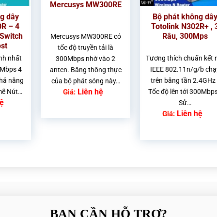
Mercusys MW300RE
g dây
Bộ phát không dâ
0R – 4
Totolink N302R+ , 
Switch
Râu, 300Mps
Mercusys MW300RE có
st
tốc độ truyền tải là
nh nhất
Tương thích chuẩn kết 
300Mbps nhờ vào 2
0Mbps 4
IEEE 802.11n/g/b chạ
anten. Băng thông thực
khả năng
trên băng tần 2.4GHz 
của bộ phát sóng này…
Liên hệ
Giá:
mẽ Nút…
Tốc độ lên tới 300Mbps
hệ
Sử…
Liên hệ
Giá:
BẠN CẦN HỖ TRỢ?