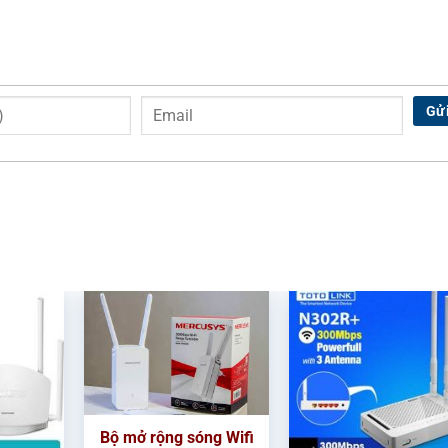
Gử
Bộ mở rộng sóng Wifi