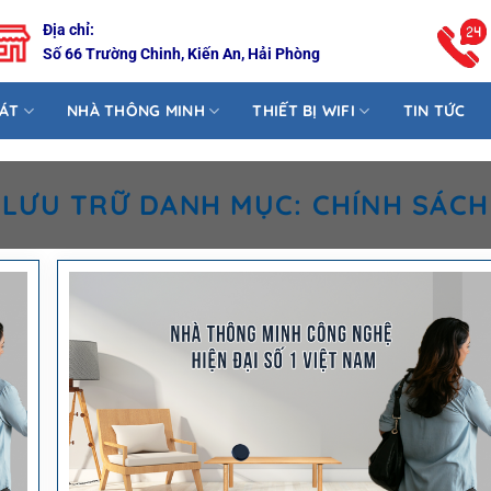
Địa chỉ:
Số 66 Trường Chinh, Kiến An, Hải Phòng
SÁT
NHÀ THÔNG MINH
THIẾT BỊ WIFI
TIN TỨC
LƯU TRỮ DANH MỤC:
CHÍNH SÁCH