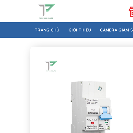
Bỏ
qua
nội
dung
TRANG CHỦ
GIỚI THIỆU
CAMERA GIÁM 