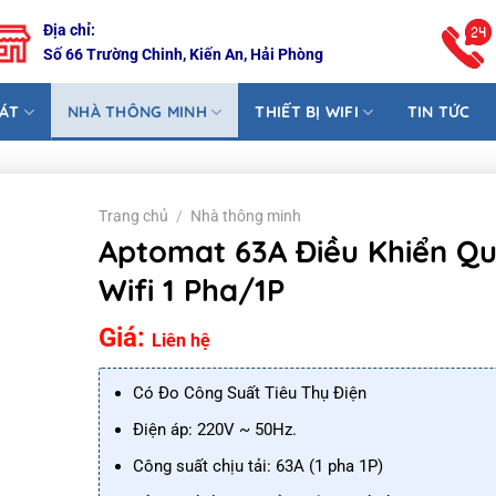
Địa chỉ:
Số 66 Trường Chinh, Kiến An, Hải Phòng
SÁT
NHÀ THÔNG MINH
THIẾT BỊ WIFI
TIN TỨC
Trang chủ
/
Nhà thông minh
Aptomat 63A Điều Khiển Q
Wifi 1 Pha/1P
Giá:
Liên hệ
Có Đo Công Suất Tiêu Thụ Điện
Điện áp: 220V ~ 50Hz.
Công suất chịu tải: 63A (1 pha 1P)