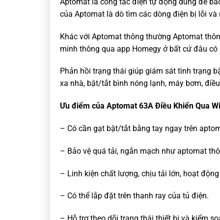
Aptomat là công tắc điện tự động dùng để bả
của Aptomat là dò tìm các dòng điện bị lỗi và
Khác với Aptomat thông thường Aptomat thông 
minh thông qua app Homegy ở bất cứ đâu có 
Phản hồi trạng thái giúp giám sát tình trạng 
xa nhà, bật/tắt bình nóng lạnh, máy bơm, điề
Ưu điểm của Aptomat 63A Điều Khiển Qua Wi
– Có cần gạt bật/tắt bằng tay ngay trên apto
– Bảo vệ quá tải, ngắn mạch như aptomat th
– Linh kiện chất lượng, chịu tải lớn, hoạt động
– Có thể lắp đặt trên thanh ray của tủ điện.
– Hỗ trợ theo dõi trạng thái thiết bị và kiểm so