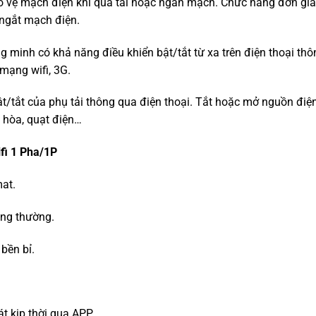
o vệ mạch điện khi quá tải hoặc ngắn mạch. Chức năng đơn gi
 ngắt mạch điện.
minh có khả năng điều khiển bật/tắt từ xa trên điện thoại thô
mạng wifi, 3G.
bật/tắt của phụ tải thông qua điện thoại. Tắt hoặc mở nguồn điệ
u hòa, quạt điện…
fi 1 Pha/1P
mat.
ông thường.
 bền bỉ.
át kịp thời qua APP.