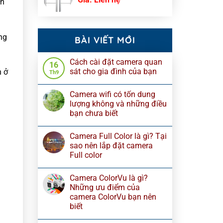
ản
ng
BÀI VIẾT MỚI
Cách cài đặt camera quan
16
sát cho gia đình của bạn
n ở
Th9
Camera wifi có tốn dung
lượng không và những điều
bạn chưa biết
Camera Full Color là gì? Tại
sao nên lắp đặt camera
Full color
Camera ColorVu là gì?
Những ưu điểm của
camera ColorVu bạn nên
biết