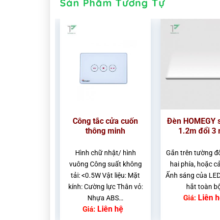
Sản Phẩm Tương Tự
 100A Điều
Công tắc cửa cuốn
Đèn HOMEGY s
Qua Wifi 3
thông minh
1.2m đổi 3
ha/4P
 Suất Tiêu Thụ
Hình chữ nhật/ hình
Gắn trên tường đ
n áp: 220V ~
vuông Công suất không
hai phía, hoặc cả
 suất chịu tải:
tải: <0.5W Vật liệu: Mặt
Ấnh sáng của LED
3 pha 4P)…
kính: Cường lực Thân vỏ:
hắt toàn b
Liên hệ
Liên 
Giá:
Nhựa ABS…
Liên hệ
Giá: