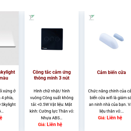
kylight
Công tắc cảm ứng
Cảm biến cửa
 màu
thông minh 3 nút
ối xứng ở
Hình chữ nhật/ hình
Chức năng chính của c
 4 phía,
vuông Công suất không
biến cửa wifi là giám s
 Skylight
tải: <0.5W Vật liệu: Mặt
an ninh nhà của bạn. V
ộ…
kính: Cường lực Thân vỏ:
liệu thân vỏ:…
hệ
Liên hệ
Giá:
Nhựa ABS…
Liên hệ
Giá: