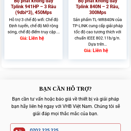
Bộ phát không dây
Bộ phát không dây
Tplink 941HP – 3 Râu
Tplink 840N – 2 Râu,
(9dbi*3), 450Mps
300Mps
Hỗ trợ 3 chế độ wifi: Chế độ
Sản phẩm TL-WR840N của
Định tuyến, chế độ Mở rộng
TP-LINK cung cấp giải pháp
sóng, chế độ điểm truy cập.…
tốc độ cao tương thích với
Liên hệ
Giá:
chuẩn IEEE 802.11b/g/n.
Dựa trên…
Liên hệ
Giá:
BẠN CẦN HỖ TRỢ?
Bạn cần tư vấn hoặc báo giá về thiết bị và giải pháp
bạn hãy liên hệ ngay với VHB Việt Nam. Chúng tôi sẽ
giải đáp mọi thắc mắc của bạn.
0702.225.225