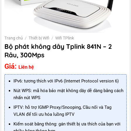
Trang chủ
/
Thiết bị Wifi
/
Wifi TPlink
Bộ phát không dây Tplink 841N – 2
Râu, 300Mps
Giá:
Liên hệ
IPv6: tương thích với IPv6 (Internet Protocol version 6)
Nút WPS: mã hóa bảo mật không dây dễ dàng bằng cách
nhấn nút WPS
IPTV: hỗ trợ IGMP Proxy/Snooping, Cầu nối và Tag
VLAN để tối ưu hóa luồng IPTV
Kiểm soát băng thông: gán thiết bị ưa thích của bạn với
nhiều băng thông hơn