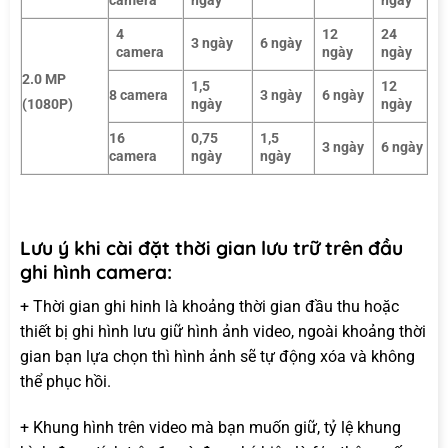
camera
ngày
ngày
4
12
24
3 ngày
6 ngày
camera
ngày
ngày
2.0 MP
1,5
12
8 camera
3 ngày
6 ngày
ngày
ngày
(1080P)
16
0,75
1,5
3 ngày
6 ngày
camera
ngày
ngày
Lưu ý khi cài đặt thời gian lưu trữ trên đầu
ghi hình camera:
+ Thời gian ghi hinh là khoảng thời gian đầu thu hoặc
thiết bị ghi hình lưu giữ hình ảnh video, ngoài khoảng thời
gian bạn lựa chọn thì hình ảnh sẽ tự động xóa và không
thể phục hồi.
+ Khung hình trên video mà bạn muốn giữ, tỷ lệ khung