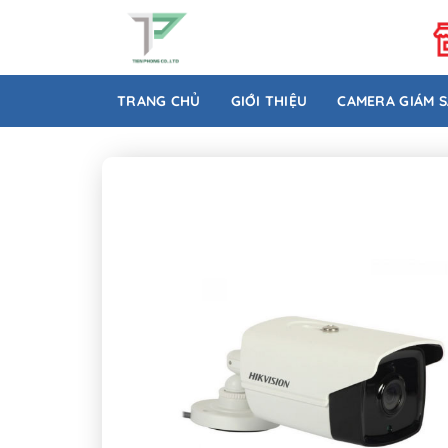
Bỏ
qua
nội
dung
TRANG CHỦ
GIỚI THIỆU
CAMERA GIÁM 