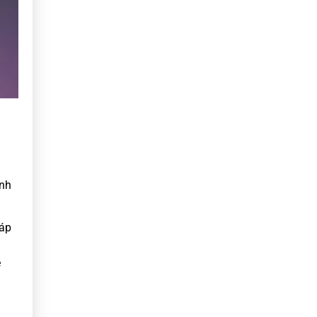
ánh
háp
ề