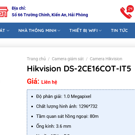
Địa chỉ:
Số 66 Trường Chinh, Kiến An, Hải Phòng
SÁT
NHÀ THÔNG MINH
THIẾT BỊ WIFI
TIN TỨC
Trang chủ
/
Camera giám sát
/
Camera Hikvision
Hikvision DS-2CE16COT-IT5
Giá:
Liên hệ
Độ phân giải: 1.0 Megapixel
Chất lượng hình ảnh: 1296*732
Tầm quan sát hồng ngoại: 80m
Ống kính: 3.6 mm