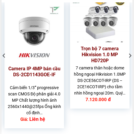
Trọn bộ 7 camera
Hikvision 1.0 MP
HD720P
7 camera thân hoặc dome
Camera IP 4MP bán cầu
DS-2CD1143GOE-IF
hồng ngoại Hikvision 1.0MP
DS-2CE56COT-IRP (DS –
2CE16COT-IRP) cho tầm
Cảm biến 1/3'''' progressive
nhìn hồng ngoại 20m. Quý…
scan CMOS Độ phân giải 4.0
đ
7.120.000
MP Chất lượng hình ảnh
2560x1440@25fps Ống kính
cố định…
Liên hệ
Giá: