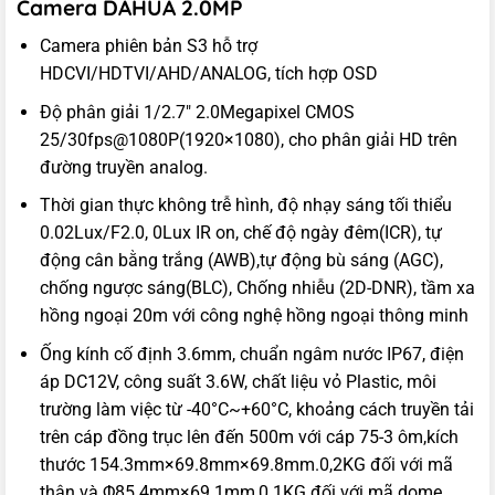
Camera DAHUA 2.0MP
Camera phiên bản S3 hỗ trợ
HDCVI/HDTVI/AHD/ANALOG, tích hợp OSD
Độ phân giải 1/2.7″ 2.0Megapixel CMOS
25/30fps@1080P(1920×1080), cho phân giải HD trên
đường truyền analog.
Thời gian thực không trễ hình, độ nhạy sáng tối thiểu
0.02Lux/F2.0, 0Lux IR on, chế độ ngày đêm(ICR), tự
động cân bằng trắng (AWB),tự động bù sáng (AGC),
chống ngược sáng(BLC), Chống nhiễu (2D-DNR), tầm xa
hồng ngoại 20m với công nghệ hồng ngoại thông minh
Ống kính cố định 3.6mm, chuẩn ngâm nước IP67, điện
áp DC12V, công suất 3.6W, chất liệu vỏ Plastic, môi
trường làm việc từ -40°C~+60°C, khoảng cách truyền tải
trên cáp đồng trục lên đến 500m với cáp 75-3 ôm,kích
thước 154.3mm×69.8mm×69.8mm.0,2KG đối với mã
thân và Φ85.4mm×69.1mm,0.1KG đối với mã dome