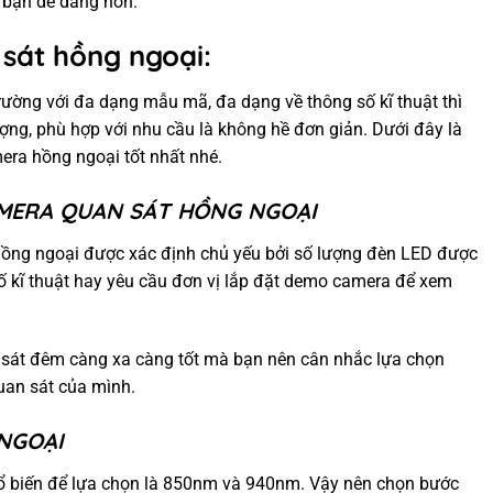
 bạn dễ dàng hơn.
sát hồng ngoại:
rường với đa dạng mẫu mã, đa dạng về thông số kĩ thuật thì
ượng, phù hợp với nhu cầu là không hề đơn giản. Dưới đây là
ra hồng ngoại tốt nhất nhé.
AMERA QUAN SÁT HỒNG NGOẠI
ồng ngoại được xác định chủ yếu bởi số lượng đèn LED được
ố kĩ thuật hay yêu cầu đơn vị lắp đặt demo camera để xem
 sát đêm càng xa càng tốt mà bạn nên cân nhắc lựa chọn
uan sát của mình.
NGOẠI
ổ biến để lựa chọn là 850nm và 940nm. Vậy nên chọn bước