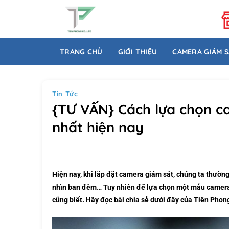
Bỏ
qua
nội
dung
TRANG CHỦ
GIỚI THIỆU
CAMERA GIÁM 
Tin Tức
{TƯ VẤN} Cách lựa chọn c
nhất hiện nay
Hiện nay, khi lắp đặt camera giám sát, chúng ta thườ
nhìn ban đêm… Tuy nhiên để lựa chọn một mẫu camera 
cũng biết. Hãy đọc bài chia sẻ dưới đây của Tiên Pho