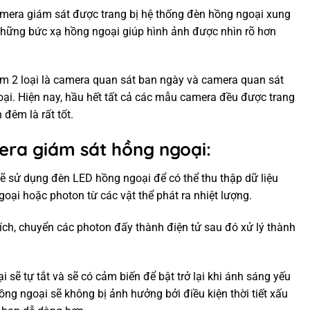
amera giám sát được trang bị hệ thống đèn hồng ngoại xung
những bức xạ hồng ngoại giúp hình ảnh được nhìn rõ hơn
m 2 loại là camera quan sát ban ngày và camera quan sát
ại. Hiện nay, hầu hết tất cả các mẫu camera đều được trang
đêm là rất tốt.
era giám sát hồng ngoại:
ẽ sử dụng đèn LED hồng ngoại để có thể thu thập dữ liệu
oại hoặc photon từ các vật thể phát ra nhiệt lượng.
ích, chuyển các photon đấy thành điện tử sau đó xử lý thành
 sẽ tự tắt và sẽ có cảm biến để bật trở lại khi ánh sáng yếu
ồng ngoại sẽ không bị ảnh hưởng bởi điều kiện thời tiết xấu