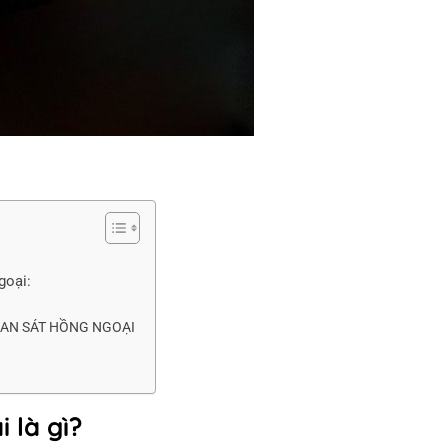
goại:
UAN SÁT HỒNG NGOẠI
 là gì?