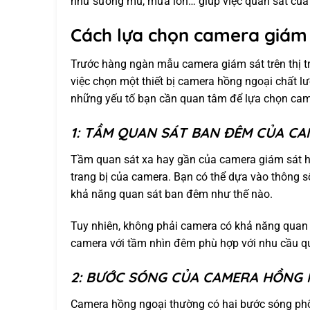
như sương mù, mưa lớn… giúp việc quan sát của
Cách lựa chọn camera giám 
Trước hàng ngàn mẫu camera giám sát trên thị t
việc chọn một thiết bị camera hồng ngoại chất l
những yếu tố bạn cần quan tâm để lựa chọn came
1: TẦM QUAN SÁT BAN ĐÊM CỦA C
Tầm quan sát xa hay gần của camera giám sát h
trang bị của camera. Bạn có thể dựa vào thông s
khả năng quan sát ban đêm như thế nào.
Tuy nhiên, không phải camera có khả năng quan
camera với tầm nhìn đêm phù hợp với nhu cầu q
2: BƯỚC SÓNG CỦA CAMERA HỒNG 
Camera hồng ngoại thường có hai bước sóng ph